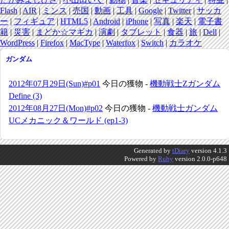
Flash
|
AIR
|
ミンス
|
売国
|
動画
|
工具
|
Google
|
Twitter
|
サッカ
ー
|
フィギュア
|
HTML5
|
Android
|
iPhone
|
写真
|
楽天
|
電子書
籍
|
災害
|
まどか☆マギカ
|
演劇
|
タブレット
|
食器
|
旅
|
Dell
|
WordPress
|
Firefox
|
MacType
|
Waterfox
|
Switch
|
カラオケ
ガンダム
2012年07月29日(Sun)#p01
今日の獲物 -
機動戦士Zガンダム
Define (3)
2012年08月27日(Mon)#p02
今日の獲物 -
機動戦士ガンダム
UCメカニック＆ワールド (ep1-3)
Generated by
tDiary
version 4.1.3
Powered by
Ruby
version 2.0.0-p648