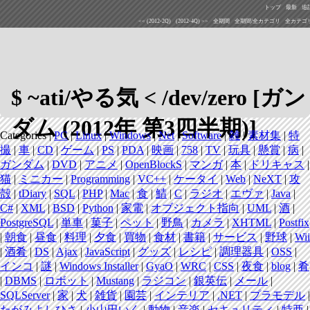
トップ
最新
追
<< (2012-2Q)
(2012-4Q) >>
全期間
全期間/全カテゴリ
全カテゴ
$ ~ati/やる気 < /dev/zero [ガン
ダム (2012年 第3四半期)]
Categories |
PC
|
Linux
|
Windows
|
Net
|
Software
|
雑
|
素材集
|
特
撮
|
車
|
CD
|
ゲーム
|
PS
|
PDA
|
映画
|
758
|
TV
|
玩具
|
懸賞
|
病
|
ガンダム
|
DVD
|
アニメ
|
OpenBlockS
|
マンガ
|
本
|
ドリキャス
|
猫
|
ミニカー
|
Programming
|
VC++
|
ケータイ
|
Web
|
NeXT
|
攻
殻
|
tDiary
|
SQL
|
PHP
|
Mac
|
食
|
鯖
|
C
|
ラジオ
|
エヴァ
|
Java
|
C#
|
XML
|
BSD
|
Python
|
家電
|
オブジェクト指向
|
UML
|
酒
|
PostgreSQL
|
単車
|
菓子
|
ペット
|
野鳥
|
カメラ
|
XHTML
|
Postfix
|
朝食
|
昼食
|
料理
|
夕食
|
買物
|
食材
|
書籍
|
サービス
|
野球
|
Wii
|
酒肴
|
DS
|
Ajax
|
JavaScript
|
グッズ
|
レシピ
|
調理器具
|
OSS
|
インコ
|
謎
|
Windows Installer
|
GyaO
|
WRC
|
CSS
|
夜食
|
blog
|
肴
|
DBMS
|
ロボット
|
Mustang
|
ラジコン
|
銀英伝
|
メール
|
SQLServer
|
家
|
犬
|
雑貨
|
園芸
|
インテリア
|
.NET
|
プラモデル
|
たがみよしひさ
|
小山田いく
|
動物
|
音楽
|
セキュリティ
|
特亜
|