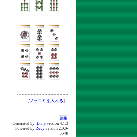
[
ツッコミを入れる
]
編集
Generated by
tDiary
version 4.1.3
Powered by
Ruby
version 2.0.0-
p648