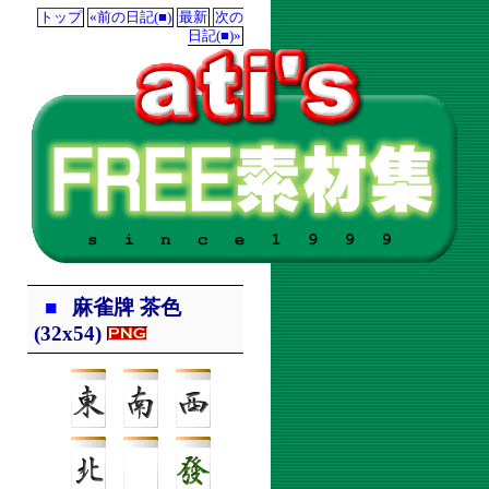
トップ
«前の日記(■)
最新
次の
日記(■)»
■
麻雀牌 茶色
(32x54)