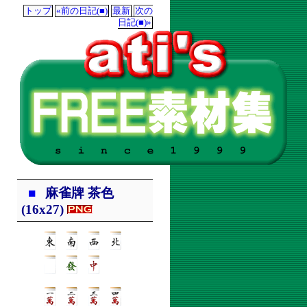
トップ
«前の日記(■)
最新
次の
日記(■)»
■
麻雀牌 茶色
(16x27)