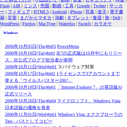
Flash
|
AIR
|
ミンス
|
売国
|
動画
|
工具
|
Google
|
Twitter
|
サッカ
ー
|
フィギュア
|
HTML5
|
Android
|
iPhone
|
写真
|
楽天
|
電子書
籍
|
災害
|
まどか☆マギカ
|
演劇
|
タブレット
|
食器
|
旅
|
Dell
|
WordPress
|
Firefox
|
MacType
|
Waterfox
|
Switch
|
カラオケ
Windows
2006年10月05日(Thu)#p03
PowerMenu
2006年10月10日(Tue)#p01
IE7の正式版は10月中にもリリー
ス、IE公式ブログで担当者が表明
2006年10月11日(Wed)#p01
スパイウェア対策
2006年10月17日(Tue)#p02
1ライセンスで3アカウントまで
使える「ウイルスバスター2007」
2006年10月19日(Thu)#p01
「Internet Explorer 7」の英語版が
正式リリース
2006年10月26日(Thu)#p04
マイクロソフト、Windows Vista
日本語版の価格を発表
2006年11月01日(Wed)#p01
Windows Vista エクスプローラの
Tips - パスとしてコピー