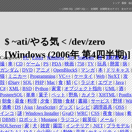
トップ
最新
追
<< (2006-3Q)
(2007-1Q) >>
全期間
全期間/全カテゴリ
全カテゴ
$ ~ati/やる気 < /dev/zero
[Windows (2006年 第4四半期)]
Categories |
PC
|
Linux
|
Windows
|
Net
|
Software
|
雑
|
素材集
|
特
撮
|
車
|
CD
|
ゲーム
|
PS
|
PDA
|
映画
|
758
|
TV
|
玩具
|
懸賞
|
病
|
ガンダム
|
DVD
|
アニメ
|
OpenBlockS
|
マンガ
|
本
|
ドリキャス
|
猫
|
ミニカー
|
Programming
|
VC++
|
ケータイ
|
Web
|
NeXT
|
攻
殻
|
tDiary
|
SQL
|
PHP
|
Mac
|
食
|
鯖
|
C
|
ラジオ
|
エヴァ
|
Java
|
C#
|
XML
|
BSD
|
Python
|
家電
|
オブジェクト指向
|
UML
|
酒
|
PostgreSQL
|
単車
|
菓子
|
ペット
|
野鳥
|
カメラ
|
XHTML
|
Postfix
|
朝食
|
昼食
|
料理
|
夕食
|
買物
|
食材
|
書籍
|
サービス
|
野球
|
Wii
|
酒肴
|
DS
|
Ajax
|
JavaScript
|
グッズ
|
レシピ
|
調理器具
|
OSS
|
インコ
|
謎
|
Windows Installer
|
GyaO
|
WRC
|
CSS
|
夜食
|
blog
|
肴
|
DBMS
|
ロボット
|
Mustang
|
ラジコン
|
銀英伝
|
メール
|
SQLServer
|
家
|
犬
|
雑貨
|
園芸
|
インテリア
|
.NET
|
プラモデル
|
たがみよしひさ
|
小山田いく
|
動物
|
音楽
|
セキュリティ
|
特亜
|