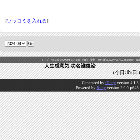
[
ツッコミを入れる
]
トップ
«前の日記(2005年07月27日(Wed))
最新
次の日記(2005年08月02日(Tue))»
編
人生感意気 功名誰復論
(今日: 昨日:)
Generated by
tDiary
version 4.1.3
Powered by
Ruby
version 2.0.0-p648