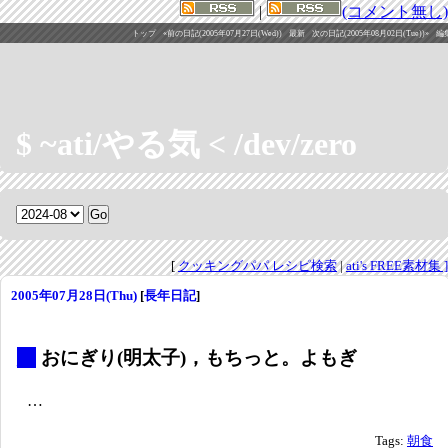
|
(コメント無し)
トップ
«前の日記(2005年07月27日(Wed))
最新
次の日記(2005年08月02日(Tue))»
編
$ ~ati/やる気 < /dev/zero
[
クッキングパパ レシピ検索
|
ati's FREE素材集 ]
2005年07月28日(Thu)
[
長年日記
]
_
おにぎり(明太子)，もちっと。よもぎ
…
Tags:
朝食