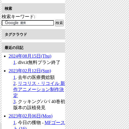
検索
検索キーワード:
タグクラウド
最近の日記
2024年08月15日(Thu)
1
. dlvr.it無料プラン終了
2023年02月12日(Sun)
1
. 去年の医療費総額
2
.
リコリス・リコイル 新
作アニメーション制作決
定
3
. クッキングパパ 40巻初
版本の誤植発見
2023年02月06日(Mon)
1
. 今日の獲物 -
MFゴース
ト (16)