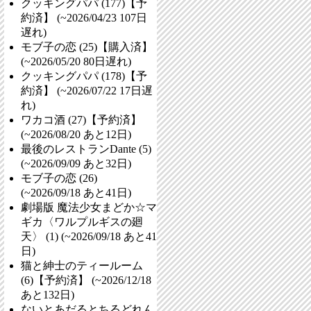
クッキングパパ (177)【予
約済】 (~2026/04/23
107日
遅れ
)
モブ子の恋 (25)【購入済】
(~2026/05/20
80日遅れ
)
クッキングパパ (178)【予
約済】 (~2026/07/22
17日遅
れ
)
ワカコ酒 (27)【予約済】
(~2026/08/20
あと12日
)
最後のレストランDante (5)
(~2026/09/09
あと32日
)
モブ子の恋 (26)
(~2026/09/18
あと41日
)
劇場版 魔法少女まどか☆マ
ギカ〈ワルプルギスの廻
天〉 (1) (~2026/09/18
あと41
日
)
猫と紳士のティールーム
(6)【予約済】 (~2026/12/18
あと132日
)
ないとあだるとちるどれん