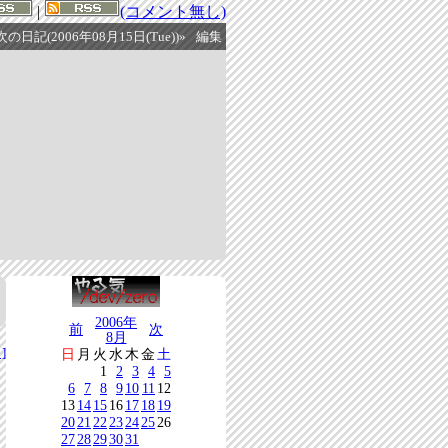
|
(コメント無し)
次の日記(2006年08月15日(Tue))»
編集
2006年
前
次
8月
]
日
月
火
水
木
金
土
1
2
3
4
5
6
7
8
9
10
11
12
13
14
15
16
17
18
19
20
21
22
23
24
25
26
27
28
29
30
31