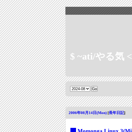
$ ~ati/やる気 < 
2006年08月14日(Mon)
[
長年日記
]
_
Momonga Linux 3(