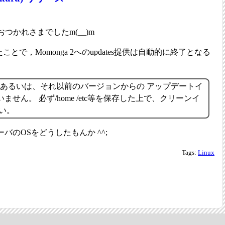
さま，おつかれさまでしたm(__)m
たことで，Momonga 2へのupdates提供は自動的に終了となる
inux 2あるいは、それ以前のバージョンからの アップデートイ
せん。 必ず/home /etc等を保存した上で、クリーンイ
い。
バのOSをどうしたもんか ^^;
Tags:
Linux