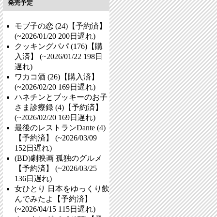
発売予定
モブ子の恋 (24)【予約済】
(~2026/01/20
200日遅れ
)
クッキングパパ (176)【購
入済】 (~2026/01/22
198日
遅れ
)
ワカコ酒 (26)【購入済】
(~2026/02/20
169日遅れ
)
ハネチンとブッキーのお子
さま診療録 (4)【予約済】
(~2026/02/20
169日遅れ
)
最後のレストランDante (4)
【予約済】 (~2026/03/09
152日遅れ
)
(BD)劇映画 孤独のグルメ
【予約済】 (~2026/03/25
136日遅れ
)
女ひとり 日本をゆっくり飲
んでみたよ【予約済】
(~2026/04/15
115日遅れ
)