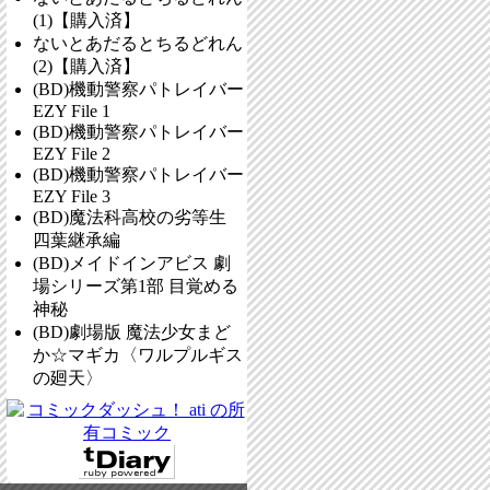
(1)【購入済】
ないとあだるとちるどれん
(2)【購入済】
(BD)機動警察パトレイバー
EZY File 1
(BD)機動警察パトレイバー
EZY File 2
(BD)機動警察パトレイバー
EZY File 3
(BD)魔法科高校の劣等生
四葉継承編
(BD)メイドインアビス 劇
場シリーズ第1部 目覚める
神秘
(BD)劇場版 魔法少女まど
か☆マギカ〈ワルプルギス
の廻天〉