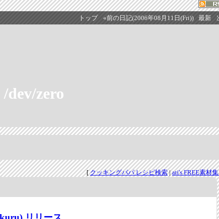
トップ
«前の日記(2006年08月11日(Fri))
最新
/dev/zero
[
クッキングパパ レシピ検索
|
ati's FREE素材集 
Mikuru) リリース