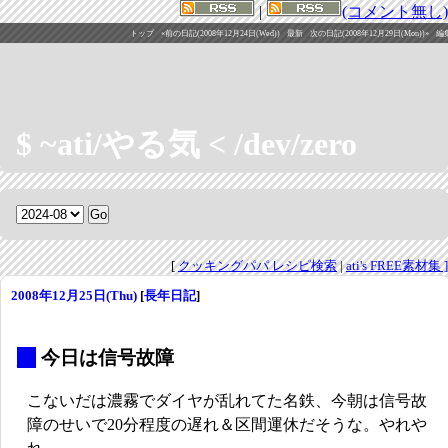
|
(コメント無し)
トップ
«前の日記(2008年12月24日(Wed))
最新
次の日記(2008年12月29日(Mon))»
編
$ ~ati/やる気 < /dev/zero
[
クッキングパパ レシピ検索
|
ati's FREE素材集 ]
2008年12月25日(Thu)
[
長年日記
]
_
今日は信号故障
こないだは濃霧でダイヤが乱れてた名鉄、今朝は信号故
障のせいで20分程度の遅れ＆区間運休だそうな。やれや