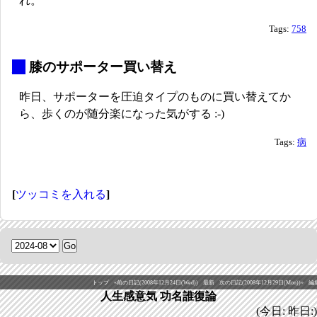
れ。
Tags:
758
_
膝のサポーター買い替え
昨日、サポーターを圧迫タイプのものに買い替えてか
ら、歩くのが随分楽になった気がする :-)
Tags:
病
[
ツッコミを入れる
]
トップ
«前の日記(2008年12月24日(Wed))
最新
次の日記(2008年12月29日(Mon))»
編
人生感意気 功名誰復論
(今日: 昨日:)