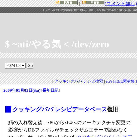
|
(コメント無し)
トップ
«前の日記(2009年01月02日(Fri))
最新
次の日記(2009年01月04日(Sun))»
編
$ ~ati/やる気 < /dev/zero
[
クッキングパパ レシピ検索
|
ati's FREE素材集 ]
2009年01月03日(Sat)
[
長年日記
]
_
クッキングパパ レシピデータベース
復旧
鯖の入れ替え後，x86からx64へのアーキテクチャ変更の
影響からDBファイルがチェックサムエラーで読めなく