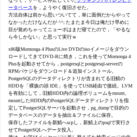
なって，サービス停止していた
クッキングパパ レシピデ
ータベース
を，ようやく復旧させた。
方法自体は前から思いついてて，単に面倒だからやって
なかっただけなんだが ^^; たまたま今日は俺だけ早めに
目が覚めちゃってニョーボはまだ寝てたので，「やるな
ら今しかない」と思って実行ｗ
x86版Momonga 4 PlusのLive DVDのisoイメージをダウン
ロードしてきてDVD-Rに焼き，これを使ってMomonga 4
Plusを起動させてから，postgresqlとpostgresql-serverの
RPMパケジをダウンロード＆追加インストール。
PostgreSQLのデータディレクトリが含まれてる旧鯖の
HDDを「裸族の頭 IDE」を使ってUSB経由で接続。LVM
を有効にして，旧鯖HDD内の論理ボリュームをmount。
mountしたHDD内のPostgreSQLデータディレクトリを指
定してPostgreSQLサーバを起動させ，pg_dumpで目的の
データベースのデータを抽出＆ファイルに保存。
保存したファイルを新鯖へscpし，新鯖上のpsqlで実行さ
せてPostgreSQLへデータ投入。