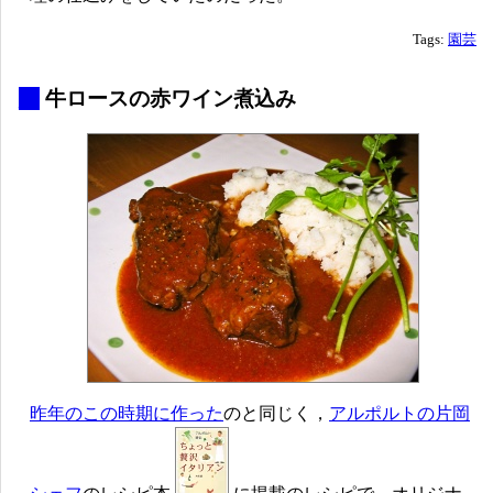
Tags:
園芸
_
牛ロースの赤ワイン煮込み
昨年のこの時期に作った
のと同じく，
アルポルトの片岡