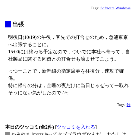
Tags:
Software
Windows
_
出張
明後日(10/19)の午後，客先での打合せのため，急遽東京
へ出張することに。
15:00には終わる予定なので，ついでに本社へ寄って，自
社製品に関する同僚との打合せも済ませてこよう。
っつーことで，新幹線の指定席券を往復分，速攻で確
保。
特に帰りの分は，金曜の夜だけに当日じゃぜってー取れ
そうにない気がしたので ^^;
Tags:
雑
本日のツッコミ(全2件) [
ツッコミを入れる
]
_
かみやま
[mozzilaってタブブラウザなんだ。 わたしは