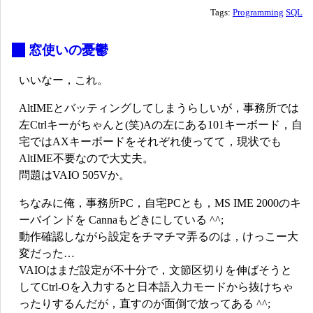
Tags:
Programming
SQL
_
窓使いの憂鬱
いいなー，これ。
AltIMEとバッティングしてしまうらしいが，事務所では
左Ctrlキーがちゃんと(笑)Aの左にある101キーボード，自
宅ではAXキーボードをそれぞれ使ってて，現状でも
AltIME不要なので大丈夫。
問題はVAIO 505Vか。
ちなみに俺，事務所PC，自宅PCとも，MS IME 2000のキ
ーバインドを Cannaもどきにしている ^^;
動作確認しながら設定をチマチマ弄るのは，けっこー大
変だった…
VAIOはまだ設定が不十分で，文節区切りを伸ばそうと
してCtrl-Oを入力すると日本語入力モードから抜けちゃ
ったりするんだが，直すのが面倒で放ってある ^^;