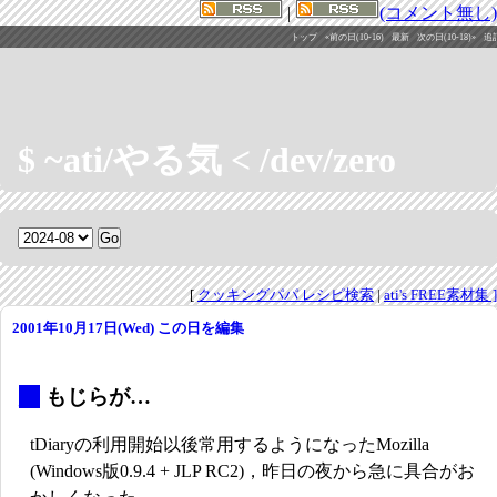
|
(コメント無し)
トップ
«前の日(10-16)
最新
次の日(10-18)»
追
$ ~ati/やる気 < /dev/zero
[
クッキングパパ レシピ検索
|
ati's FREE素材集 ]
2001年10月17日(Wed)
この日を編集
_
もじらが…
tDiaryの利用開始以後常用するようになったMozilla
(Windows版0.9.4 + JLP RC2)，昨日の夜から急に具合がお