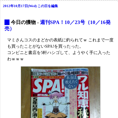
2012年10月17日(Wed)
この日を編集
_
今日の獲物 -
週刊SPA！10／23号（10／16発
売）
マミさんコスのまどかの表紙に釣られてｗ これまで一度
も買ったことがないSPA!を買ったった。
コンビニと書店を5軒ハシゴして、ようやく手に入った
わｗｗｗ