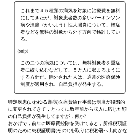
これまで４５種類の病気を対象に治療費を無料
にしてきたが、対象患者数の多いパーキンソン
病や潰瘍（かいよう）性大腸炎について、軽症
者などを無料の対象から外す方向で検討してい
る。
(snip)
この二つの病気については、無料対象者を重症
者に絞り込むなどして、５万人に収まるように
する方針だ。除外された人は、通常の医療保険
制度が適用され、自己負担が発生する。
特定疾患(いわゆる難病)医療費給付事業は制度が段階的
に変更されてきて，とっくに数年前から収入に応じた額
の自己負担が発生してますが，何か?
おかげで，前年に医療費控除を受けてると，所得税額証
明のために納税証明書(その1)を取りに税務署へ出向かな