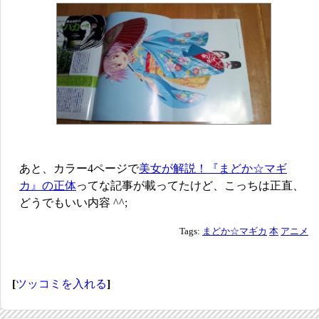
あと、カラー4ページで
美女が解説！『まどか☆マギ
カ』の正体
ってな記事が載ってたけど、こっちは正直、
どうでもいい内容 ^^;
Tags:
まどか☆マギカ
本
アニメ
[
ツッコミを入れる
]