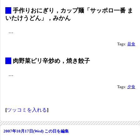
_
手作りおにぎり，カップ麺「サッポロ一番 ま
いたけうどん」，みかん
…
Tags:
昼食
_
肉野菜ピリ辛炒め，焼き餃子
…
Tags:
夕食
[
ツッコミを入れる
]
2007年10月17日(Wed)
この日を編集