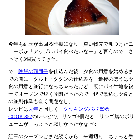
今年も紅玉が出回る時期になり，買い物先で見つけたニ
ョーボが「アップルパイ食べたいなー」と言うので，さ
っそく3個買ってきた。
で，
晩飯の鶏団子
を仕込んだ後，夕食の用意を始めるま
での間に，タルト・タタンの仕込みを。最後のほうは夕
食の用意と並行になっちゃったけど，既にパイ生地を被
せてオーブンで焼く段階だったので，鍋で煮込む夕食と
の並列作業も全く問題なし。
レシピは
去年
と同じく，
クッキングパパ 89巻，
COOK.862
のレシピで。リンゴ3個だと，リンゴ層のボリ
ュームが，ちょっと寂しかったかな ^^;
紅玉のシーズンはまだ続くから，来週辺り，ちょっと手