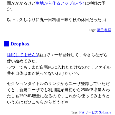
間がかかるけど
生地から作るアップルパイ
に挑戦の予
定。
以上，久しぶりに丸一日料理三昧な秋の休日だった ;-)
Tags:
菓子
料理
_
Dropbox
睡眠してません3
経由でユーザ登録して，今さらながら
使い始めてみた。
っつーても，まだ自宅PCに入れただけなので，ファイル
共有自体はまだ使ってないわけだが ^^;
セクションタイトルのリンクからユーザ登録していただ
くと，新規ユーザでも利用開始当初から250MB増量＆わ
たしも250MB増量になるので，これから使ってみようと
いう方はぜひこちらからどうぞｗ
Tags:
Net
サービス
Software