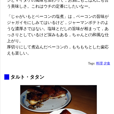
ジとマイタケの風味も加わって，お酒にもごはんにも合
う美味しさ。これはウチの定番にしたいなー。
「じゃがいもとベーコンの塩煮」は，ベーコンの旨味が
ジャガイモにしみてはいるけど，ジャーマンポテトのよ
うな濃厚さではない。塩味とだしの旨味が相まって，あ
っさりとしているけど深みもある，ちゃんと(?)和風な仕
上がり。
厚切りにして煮込んだベーコンの，もちもちとした歯応
えも楽しい。
Tags:
料理
夕食
_
タルト・タタン