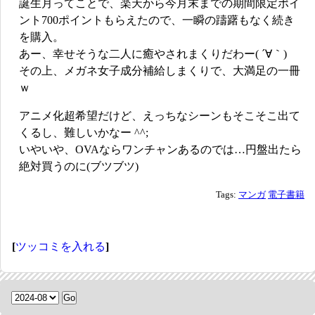
誕生月ってことで、楽天から今月末までの期間限定ポイ
ント700ポイントもらえたので、一瞬の躊躇もなく続き
を購入。
あー、幸せそうな二人に癒やされまくりだわー( ´∀｀)
その上、メガネ女子成分補給しまくりで、大満足の一冊
ｗ
アニメ化超希望だけど、えっちなシーンもそこそこ出て
くるし、難しいかなー ^^;
いやいや、OVAならワンチャンあるのでは…円盤出たら
絶対買うのに(ブツブツ)
Tags:
マンガ
電子書籍
[
ツッコミを入れる
]