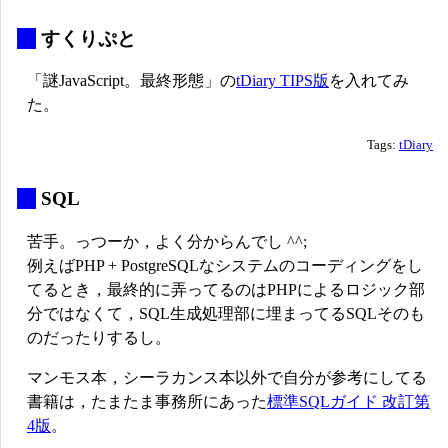
_
すくりぷと
「謎JavaScript。最終形態」の
tDiary TIPS版
を入れてみ
た。
Tags:
tDiary
_
SQL
苦手。っつーか，よく分からんでし ^^;
例えばPHP + PostgreSQLなシステムのコーディングをし
てるとき，最終的に弄ってるのはPHPによるロジック部
分ではなくて，SQL生成処理部に埋まってるSQLそのも
のだったりするし。
マンモス本，シーラカンス本以外で自分が参考にしてる
書籍は，たまたま事務所にあった
標準SQLガイド 改訂第
4版
。