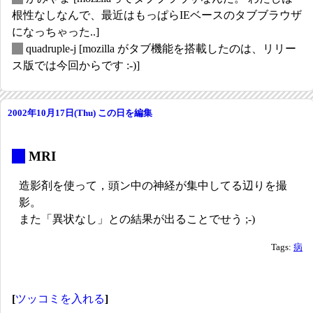
根性なしなんで、最近はもっぱらIEベースのタブブラウザ
になっちゃった..]
_
quadruple-j
[mozilla がタブ機能を搭載したのは、リリー
ス版では今回からです :-)]
2002年10月17日(Thu)
この日を編集
_
MRI
造影剤を使って，頭ン中の神経が集中してる辺りを撮
影。
また「異状なし」との結果が出ることでせう ;-)
Tags:
病
[
ツッコミを入れる
]