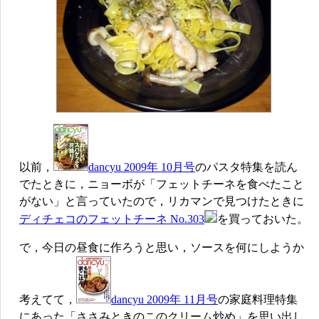
以前，
dancyu 2009年 10月号
のパスタ特集を読ん
でたときに，ニョーボが「フェットチーネを食べたこと
がない」と言っていたので，リカマンで見つけたときに
ディチェコのフェットチーネ No.303
を買っておいた。
で，今日の昼食に作ろうと思い，ソースを何にしようか
考えてて，
dancyu 2009年 11月号
の家庭料理特集
にあった「ささみときのこのクリーム炒め」を思い出し