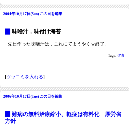
2004年10月17日(Sun)
この日を編集
_
味噌汁，味付け海苔
先日作った味噌汁は，これにてようやくｗ終了。
Tags:
夕食
[
ツッコミを入れる
]
2006年10月17日(Tue)
この日を編集
_
難病の無料治療縮小、軽症は有料化 厚労省
方針