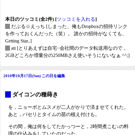
本日のツッコミ(全2件) [
ツッコミを入れる
]
_
だぶる☆えっち
[しまった、俺もDropboxの招待リンク
を作っておくんだった（笑）。 誰かの招待がなくても、
Getting Star..]
_
ati
[とりあえずは自宅−会社間のデータ転送用なので，
2GBどころか増量分の250MBさえ使いそうにないなぁ ^^;]
2010年10月17日(Sun)
この日を編集
_
ダイコンの種蒔き
を，ニョーボとムスメが二人がかりで済ませてくれた。
あと，パセリとタイムの苗の植え付けも。
その間，俺は何をしてたかっつーと，2時間煮こむ↓の料
理の仕込みをしていたのだった。