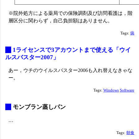
※院外処方による薬局での保険調剤及び訪問看護は，階
層区分に関わらず，自己負担額はありません。
Tags:
病
_
1ライセンスで3アカウントまで使える「ウイ
ルスバスター2007」
あー，ウチのウイルスバスター2006も入れ替えなきゃな
ー。
Tags:
Windows
Software
_
モンブラン蒸しパン
…
Tags:
朝食