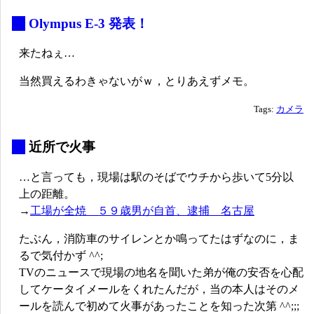
_
Olympus E-3 発表！
来たねぇ…
当然買えるわきゃないがｗ，とりあえずメモ。
Tags:
カメラ
_
近所で火事
…と言っても，現場は駅のそばでウチから歩いて5分以
上の距離。
→
工場が全焼 ５９歳男が自首、逮捕 名古屋
たぶん，消防車のサイレンとか鳴ってたはずなのに，ま
るで気付かず ^^;
TVのニュースで現場の地名を聞いた弟が俺の安否を心配
してケータイメールをくれたんだが，当の本人はそのメ
ールを読んで初めて火事があったことを知った次第 ^^;;;