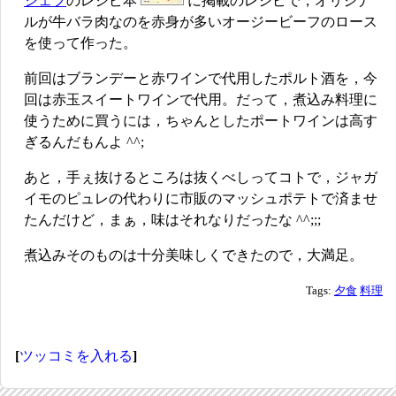
シェフ
のレシピ本
に掲載のレシピで，オリジナ
ルが牛バラ肉なのを赤身が多いオージービーフのロース
を使って作った。
前回はブランデーと赤ワインで代用したポルト酒を，今
回は赤玉スイートワインで代用。だって，煮込み料理に
使うために買うには，ちゃんとしたポートワインは高す
ぎるんだもんよ ^^;
あと，手ぇ抜けるところは抜くべしってコトで，ジャガ
イモのピュレの代わりに市販のマッシュポテトで済ませ
たんだけど，まぁ，味はそれなりだったな ^^;;;
煮込みそのものは十分美味しくできたので，大満足。
Tags:
夕食
料理
[
ツッコミを入れる
]