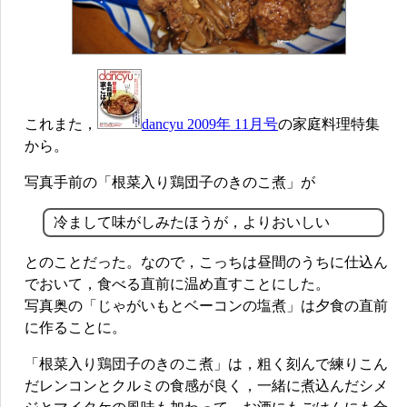
これまた，
dancyu 2009年 11月号
の家庭料理特集
から。
写真手前の「根菜入り鶏団子のきのこ煮」が
冷まして味がしみたほうが，よりおいしい
とのことだった。なので，こっちは昼間のうちに仕込ん
でおいて，食べる直前に温め直すことにした。
写真奥の「じゃがいもとベーコンの塩煮」は夕食の直前
に作ることに。
「根菜入り鶏団子のきのこ煮」は，粗く刻んで練りこん
だレンコンとクルミの食感が良く，一緒に煮込んだシメ