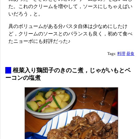
た。これのクリームを増やして，ソースにしちゃえばい
いだろう，と。
具のボリュームがある分パスタ自体は少なめにしたけ
ど，クリームのソースとのバランスも良く，初めて食べ
たニョーボにも好評だった♪
Tags:
料理
昼食
_
根菜入り鶏団子のきのこ煮，じゃがいもとベ
ーコンの塩煮