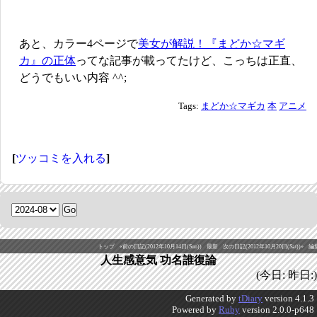
あと、カラー4ページで
美女が解説！『まどか☆マギ
カ』の正体
ってな記事が載ってたけど、こっちは正直、
どうでもいい内容 ^^;
Tags:
まどか☆マギカ
本
アニメ
[
ツッコミを入れる
]
トップ
«前の日記(2012年10月14日(Sun))
最新
次の日記(2012年10月20日(Sat))»
編
人生感意気 功名誰復論
(今日: 昨日:)
Generated by
tDiary
version 4.1.3
Powered by
Ruby
version 2.0.0-p648