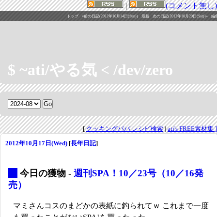
|
(コメント無し)
トップ
«前の日記(2012年10月14日(Sun))
最新
次の日記(2012年10月20日(Sat))»
編
$ ~ati/やる気 < /dev/zero
[
クッキングパパ レシピ検索
|
ati's FREE素材集 ]
2012年10月17日(Wed)
[
長年日記
]
_
今日の獲物 -
週刊SPA！10／23号（10／16発
売）
マミさんコスのまどかの表紙に釣られてｗ これまで一度