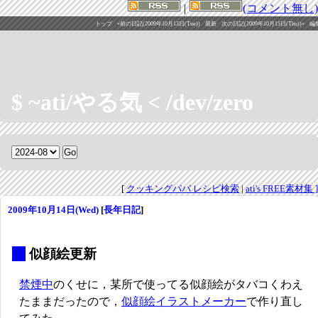
|
(コメント無し)
トップ
«前の日記(2009年10月13日(Tue))
最新
次の日記(2009年10月15日(Thu))»
編
$ ~ati/やる気 < /dev/zero
[
クッキングパパ レシピ検索
|
ati's FREE素材集 ]
2009年10月14日(Wed)
[
長年日記
]
_
似顔絵更新
禁煙中
のくせに，某所で使ってる似顔絵がタバコくわえ
たままだったので，
似顔絵イラストメーカー
で作り直し