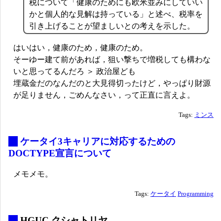
税について「健康のためにも欧米並みにしていい
かと個人的な見解は持っている」と述べ、税率を
引き上げることが望ましいとの考えを示した。
はいはい，健康のため，健康のため。
そーゆー建て前があれば，狙い撃ちで増税しても構わな
いと思ってるんだろ ＞ 政治屋ども
埋蔵金だのなんだのと大見得切ったけど，やっぱり財源
が足りません，ごめんなさい，って正直に言えよ。
Tags:
ミンス
_
ケータイ3キャリアに対応するための
DOCTYPE宣言について
メモメモ。
Tags:
ケータイ
Programming
_
HGUC クシャトリヤ