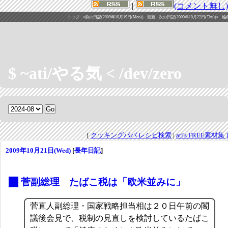
|
(コメント無し)
トップ
«前の日記(2009年10月19日(Mon))
最新
次の日記(2009年10月22日(Thu))»
編
$ ~ati/やる気 < /dev/zero
[
クッキングパパ レシピ検索
|
ati's FREE素材集 ]
2009年10月21日(Wed)
[
長年日記
]
_
菅副総理 たばこ税は「欧米並みに」
菅直人副総理・国家戦略担当相は２０日午前の閣
議後会見で、税制の見直しを検討しているたばこ