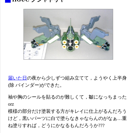
届いた日
の夜から少しずつ組み立てて，ようやく上半身
(除 バインダー)ができた。
袖や胸のシールを貼るのが難しくて，皺になっちまった
orz
模様の部分だけ塗装する方がキレイに仕上がるんだろう
けど，黒いパーツに白で塗らなきゃならんのがなぁ…重
ね塗りすれば，どうにかなるもんだろうか???