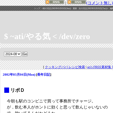
|
(コメント無し)
トップ
«前の日記(2002年03月03日(Sun))
最新
次の日記(2002年03月05日(Tue))»
編
$ ~ati/やる気 < /dev/zero
[
クッキングパパ レシピ検索
|
ati's FREE素材集 ]
2002年03月04日(Mon)
[
長年日記
]
_
リポＤ
今朝も駅のコンビニで買って事務所でチャージ。
が，飲む本人がホントに効くと思って飲んじゃいないの