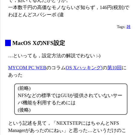
で，効いてるんだかどうか。
一本数千円の高価なモノならいざ知らず，146円(税別)で
わほとんどスパシーボ (違
Tags:
雑
_
MacOS XのNFS設定
…といっても，設定方法の解説でわない :-)
MYCOM PC WEB
のコラム
OS Xハッキング!
の
第10回
に
あった
(前略)
NFSなどの標準ではGUIが提供されていないサー
バ機能を利用するためには
(後略)
という記述を見て，「NEXTSTEPにはちゃんとNFS
Managerがあったのにねぃ」と思った…というだけのこ