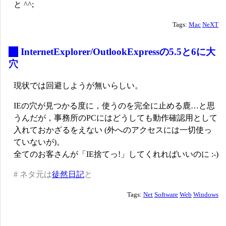
と ^^;
Tags:
Mac
NeXT
_
InternetExplorer/OutlookExpressの5.5と6に大
穴
現状では回避しようが無いらしい。
IEの穴が見つかる度に，使うのを完全に止める鹿…と思
うんだが，事務所のPCにはどうしても動作確認用として
入れておかざるをえない (外へのアクセスには一切使っ
ていないが)。
全てのお客さんが「IE捨てっ!」してくれればいいのに :-)
# ネタ元は
徒然日記
と
Tags:
Net
Software
Web
Windows