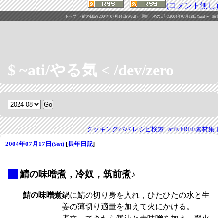
|
(コメント無し)
トップ
«前の日記(2004年07月14日(Wed))
最新
次の日記(2004年07月18日(Sun))»
編
$ ~ati/やる気 < /dev/zero
[
クッキングパパ レシピ検索
|
ati's FREE素材集 ]
2004年07月17日(Sat)
[
長年日記
]
_
鯖の味噌煮，冷奴，筑前煮♪
鯖の味噌煮
鍋に鯖の切り身を入れ，ひたひたの水と生
姜の薄切り適量を加えて火にかける。