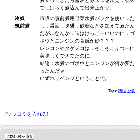
煮立ってきたら醤油と赤味噌を加え，弱火
でしばらく煮込んで出来上がり。
冷奴
市販の筑前煮用野菜水煮パックを使い，だ
筑前煮
し，醤油，味醂，砂糖などを加えて煮たん
だが…なんか，味はけっこーいいのに，ゴ
ボウとニンジンの食感が妙？？？
レンコンやタケノコは，そこそこふつーに
美味しくできてたのに。
結論：水煮のゴボウとニンジンが何か変だ
ったんだｗ
いずれリベンジということで。
Tags:
料理
夕食
[
ツッコミを入れる
]