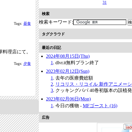
31
検索
検索キーワード:
Tags:
昼食
タグクラウド
最近の日記
華料理店にて。
2024年08月15日(Thu)
1
. dlvr.it無料プラン終了
Tags:
夕食
2023年02月12日(Sun)
1
. 去年の医療費総額
2
.
リコリス・リコイル 新作アニメー
3
. クッキングパパ 40巻初版本の誤植
2023年02月06日(Mon)
1
. 今日の獲物 -
MFゴースト (16)
広告