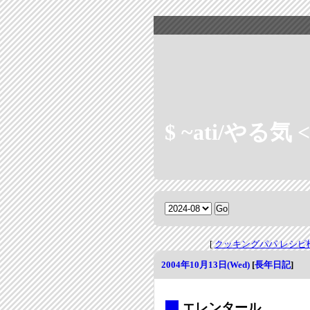
$ ~ati/やる気 < 
[
クッキングパパ レシピ
2004年10月13日(Wed)
[
長年日記
]
_
エレンタール