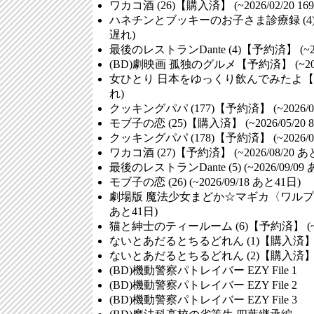
ワカコ酒 (26)【購入済】 (~2026/02/20
16
ハネチンとブッキーのお子さま診療録 (4)【予約
遅れ
)
最後のレストランDante (4)【予約済】 (~202
(BD)劇映画 孤独のグルメ【予約済】 (~2026
女ひとり 日本をゆっくり飲んでみたよ【予約済】
れ
)
クッキングパパ (177)【予約済】 (~2026/0
モブ子の恋 (25)【購入済】 (~2026/05/20
クッキングパパ (178)【予約済】 (~2026/0
ワカコ酒 (27)【予約済】 (~2026/08/20
あ
最後のレストランDante (5) (~2026/09/09
モブ子の恋 (26) (~2026/09/18
あと41日
)
劇場版 魔法少女まどか☆マギカ〈ワルプルギスの廻
あと41日
)
猫と紳士のティールーム (6)【予約済】 (~20
ないとあだるとちるどれん (1)【購入済
ないとあだるとちるどれん (2)【購入済
(BD)機動警察パトレイバー EZY File 1
(BD)機動警察パトレイバー EZY File 2
(BD)機動警察パトレイバー EZY File 3