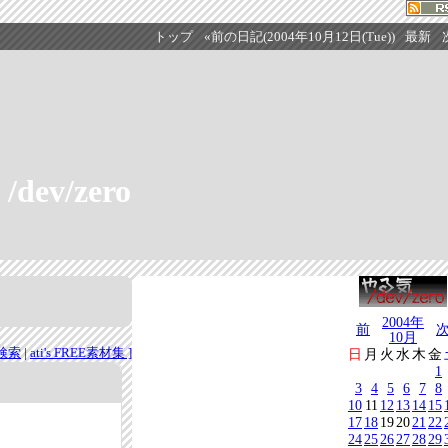
トップ
«前の日記(2004年10月12日(Tue))
最新
/dev/zero
2004年
前
10月
検索
|
ati's FREE素材集 ]
日
月
火
水
木
金
1
3
4
5
6
7
8
10
11
12
13
14
15
17
18
19
20
21
22
24
25
26
27
28
29