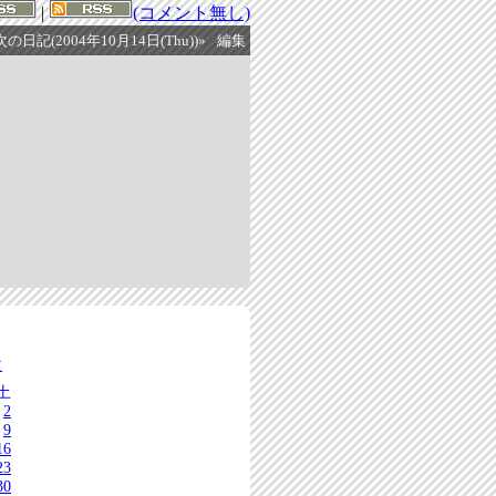
|
(コメント無し)
次の日記(2004年10月14日(Thu))»
編集
次
土
2
9
16
23
30