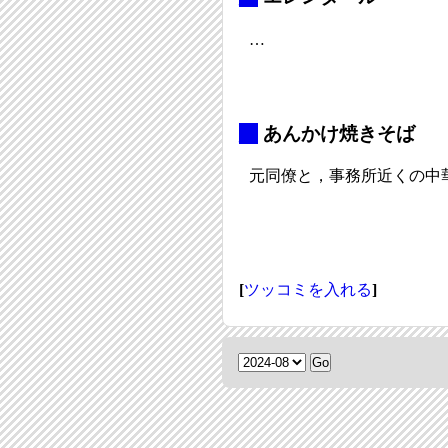
…
_
あんかけ焼きそば
元同僚と，事務所近くの中
[
ツッコミを入れる
]