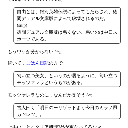
自由とは、銀河英雄伝説によってもたらされ、徳
間デュアル文庫版によって破壊されるのだ。
(snip)
徳間デュアル文庫版は悪くない。悪いのは中日ス
ポーツである。
もうワケが分からない ^^;;;
続いて，
ごはん日記
の方で。
匂い立つ美女、というのが居るように、匂い立つ
モッツァレラというものがある。
モッツァレラなのに，なんだか臭そう ^^;
古人曰く「明日のーリゾットより今日のミラノ風
カツレツ」。
上手いことイタリア料理2品が重なってるなｗ