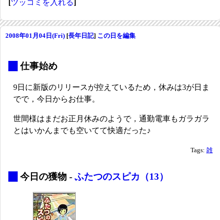
[
ツッコミを入れる
]
2008年01月04日(Fri)
[
長年日記
]
この日を編集
_
仕事始め
9日に新版のリリースが控えているため，休みは3が日ま
でで，今日からお仕事。
世間様はまだお正月休みのようで，通勤電車もガラガラ
とはいかんまでも空いてて快適だった♪
Tags:
雑
_
今日の獲物 -
ふたつのスピカ（13）