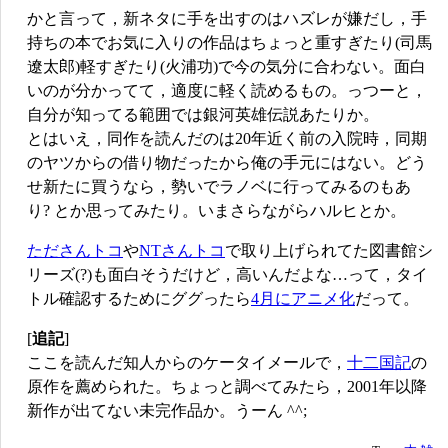
かと言って，新ネタに手を出すのはハズレが嫌だし，手
持ちの本でお気に入りの作品はちょっと重すぎたり(司馬
遼太郎)軽すぎたり(火浦功)で今の気分に合わない。面白
いのが分かってて，適度に軽く読めるもの。っつーと，
自分が知ってる範囲では銀河英雄伝説あたりか。
とはいえ，同作を読んだのは20年近く前の入院時，同期
のヤツからの借り物だったから俺の手元にはない。どう
せ新たに買うなら，勢いでラノベに行ってみるのもあ
り? とか思ってみたり。いまさらながらハルヒとか。
たださんトコ
や
NTさんトコ
で取り上げられてた図書館シ
リーズ(?)も面白そうだけど，高いんだよな…って，タイ
トル確認するためにググったら
4月にアニメ化
だって。
[
追記
]
ここを読んだ知人からのケータイメールで，
十二国記
の
原作を薦められた。ちょっと調べてみたら，2001年以降
新作が出てない未完作品か。うーん ^^;