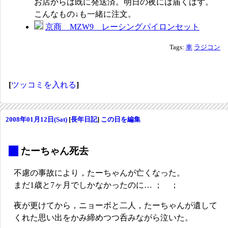
お店からは既に発送済。明日の夜には届くはず。
こんなもの↓も一緒に注文。
京商 MZW9 レーシングパイロンセット
Tags:
車
ラジコン
[
ツッコミを入れる
]
2008年01月12日(Sat)
[
長年日記
]
この日を編集
_
たーちゃん死去
不慮の事故により，たーちゃんが亡くなった。
まだ1歳と7ヶ月でしかなかったのに… ； ；
夜が更けてから，ニョーボと二人，たーちゃんが遺して
くれた思い出をかみ締めつつ呑みながら泣いた。