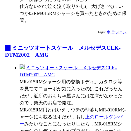
仕方ないので泣く泣く取り外し(←大げさ ^^;)，い
つか02RM/015RMシャーシを買ったときのために保
管。
Tags:
車
ラジコン
_
ミニッツオートスケール メルセデスCLK-
DTM2002 AMG
ミニッツオートスケール メルセデスCLK-
DTM2002 AMG
MR-015RMシャーシ用の交換ボディ。カタログ等
を見ててニョーボが気に入ったのはこれだったん
だが，近所のおもちゃ屋さんには在庫がなかった
ので，楽天のお店で発注。
MR-015RM用とはいえ，ウチの型落ちMR-010RMシ
ャーシにも載るはずだが…もし
上のロールダンパ
ー
みたいなことになったりしたら，MR-015RMシ
ャーシのレディセットかプロポなしのシャーシキ