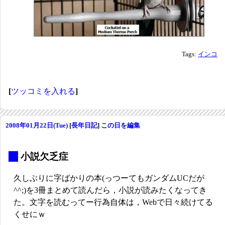
Tags:
インコ
[
ツッコミを入れる
]
2008年01月22日(Tue)
[
長年日記
]
この日を編集
_
小説欠乏症
久しぶりに字ばかりの本(っつーてもガンダムUCだが
^^;)を3冊まとめて読んだら，小説が読みたくなってき
た。文字を読むってー行為自体は，Webで日々続けてる
くせにｗ