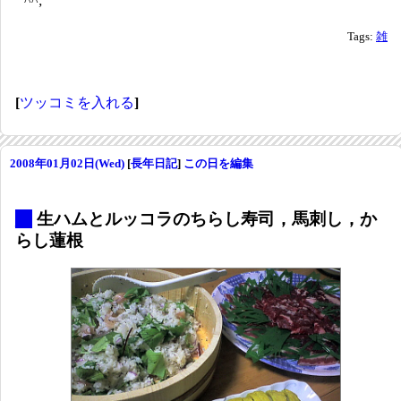
^^;
Tags:
雑
[
ツッコミを入れる
]
2008年01月02日(Wed)
[
長年日記
]
この日を編集
_
生ハムとルッコラのちらし寿司，馬刺し，か
らし蓮根