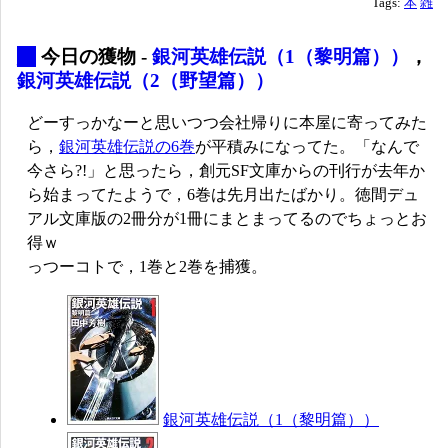
Tags:
本
雑
_
今日の獲物 -
銀河英雄伝説（1（黎明篇））
，
銀河英雄伝説（2（野望篇））
どーすっかなーと思いつつ会社帰りに本屋に寄ってみた
ら，
銀河英雄伝説の6巻
が平積みになってた。「なんで
今さら?!」と思ったら，創元SF文庫からの刊行が去年か
ら始まってたようで，6巻は先月出たばかり。徳間デュ
アル文庫版の2冊分が1冊にまとまってるのでちょっとお
得ｗ
っつーコトで，1巻と2巻を捕獲。
銀河英雄伝説（1（黎明篇））