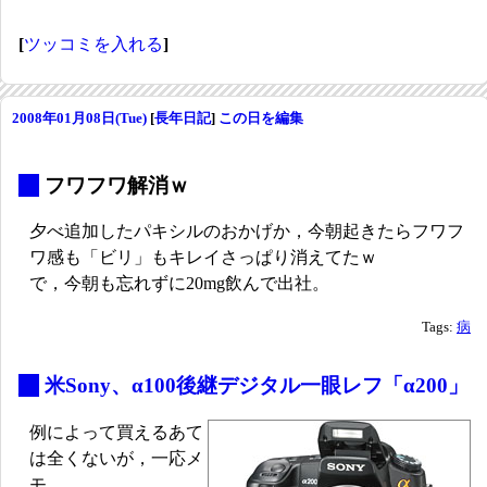
[
ツッコミを入れる
]
2008年01月08日(Tue)
[
長年日記
]
この日を編集
_
フワフワ解消ｗ
夕べ追加したパキシルのおかげか，今朝起きたらフワフ
ワ感も「ビリ」もキレイさっぱり消えてたｗ
で，今朝も忘れずに20mg飲んで出社。
Tags:
病
_
米Sony、α100後継デジタル一眼レフ「α200」
例によって買えるあて
は全くないが，一応メ
モ。