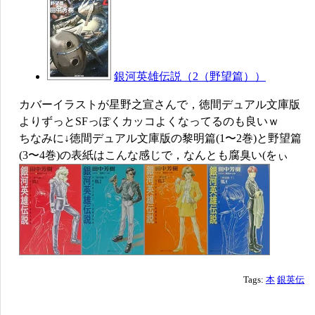
銀河英雄伝説（2（野望篇））
カバーイラストが星野之宣さんで，徳間デュアル文庫版
よりずっとSFっぽくカッコよくなってるのも良いｗ
ちなみに↓徳間デュアル文庫版の黎明篇(1〜2巻)と野望篇
(3〜4巻)の表紙はこんな感じで，なんとも腐臭い(をぃ
Tags:
本
銀英伝