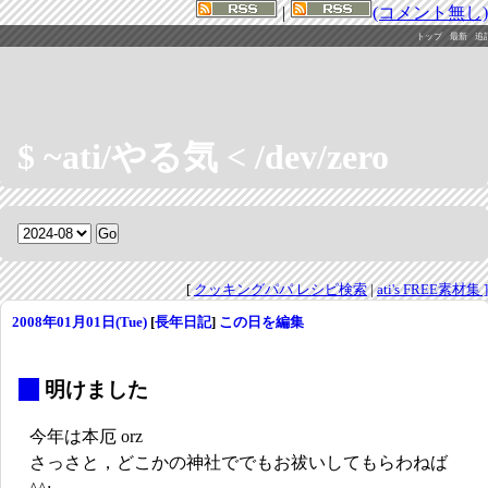
|
(コメント無し)
トップ
最新
追
$ ~ati/やる気 < /dev/zero
[
クッキングパパ レシピ検索
|
ati's FREE素材集 ]
2008年01月01日(Tue)
[
長年日記
]
この日を編集
_
明けました
今年は本厄 orz
さっさと，どこかの神社ででもお祓いしてもらわねば