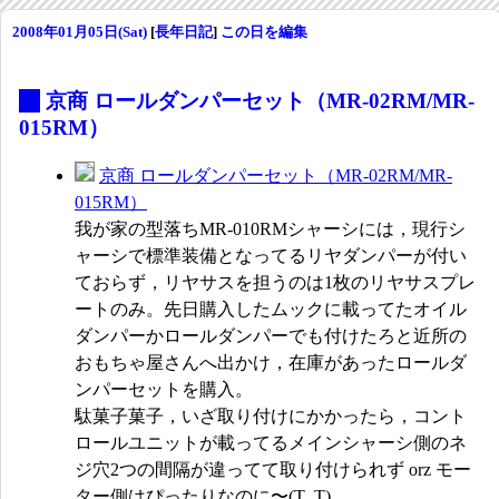
2008年01月05日(Sat)
[
長年日記
]
この日を編集
_
京商 ロールダンパーセット（MR-02RM/MR-
015RM）
京商 ロールダンパーセット（MR-02RM/MR-
015RM）
我が家の型落ちMR-010RMシャーシには，現行シ
ャーシで標準装備となってるリヤダンパーが付い
ておらず，リヤサスを担うのは1枚のリヤサスプレ
ートのみ。先日購入したムックに載ってたオイル
ダンパーかロールダンパーでも付けたろと近所の
おもちゃ屋さんへ出かけ，在庫があったロールダ
ンパーセットを購入。
駄菓子菓子，いざ取り付けにかかったら，コント
ロールユニットが載ってるメインシャーシ側のネ
ジ穴2つの間隔が違ってて取り付けられず orz モー
ター側はぴったりなのに〜(T_T)