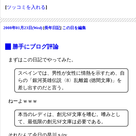
[
ツッコミを入れる
]
2008年01月23日(Wed)
[
長年日記
]
この日を編集
_
勝手にブログ評論
まずはこの日記でやってみた。
スペインでは、男性が女性に情熱を示すため、自
らの「銀河英雄伝説〈8〉乱離篇 (徳間文庫)」を
差し出すのだと言う。
ねーよｗｗｗ
本当のレディは、創元SF文庫を嗜む。嗜みとし
て、最低限の創元SF文庫は必要である。
それなんて今日の早川ｓ(ry