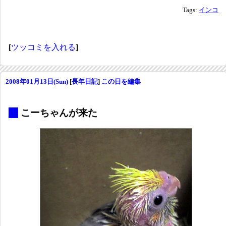
Tags:
インコ
[
ツッコミを入れる
]
2008年01月13日(Sun)
[
長年日記
]
この日を編集
_
こーちゃんが来た