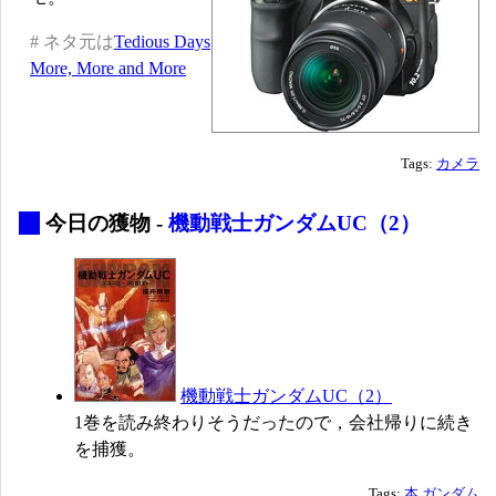
# ネタ元は
Tedious Days
More, More and More
Tags:
カメラ
_
今日の獲物 -
機動戦士ガンダムUC（2）
機動戦士ガンダムUC（2）
1巻を読み終わりそうだったので，会社帰りに続き
を捕獲。
Tags:
本
ガンダム