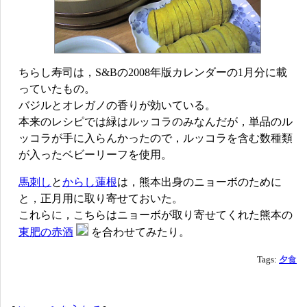
ちらし寿司は，S&Bの2008年版カレンダーの1月分に載
っていたもの。
バジルとオレガノの香りが効いている。
本来のレシピでは緑はルッコラのみなんだが，単品のル
ッコラが手に入らんかったので，ルッコラを含む数種類
が入ったベビーリーフを使用。
馬刺し
と
からし蓮根
は，熊本出身のニョーボのために
と，正月用に取り寄せておいた。
これらに，こちらはニョーボが取り寄せてくれた熊本の
東肥の赤酒
を合わせてみたり。
Tags:
夕食