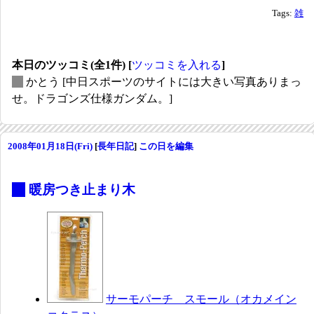
Tags:
雑
本日のツッコミ(全1件) [
ツッコミを入れる
]
_
かとう
[中日スポーツのサイトには大きい写真ありまっ
せ。ドラゴンズ仕様ガンダム。]
2008年01月18日(Fri)
[
長年日記
]
この日を編集
_
暖房つき止まり木
サーモパーチ スモール（オカメイン