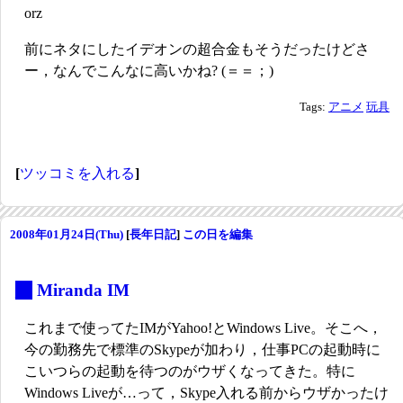
orz
前にネタにしたイデオンの超合金もそうだったけどさ
ー，なんでこんなに高いかね? (＝＝；)
Tags:
アニメ
玩具
[
ツッコミを入れる
]
2008年01月24日(Thu)
[
長年日記
]
この日を編集
_
Miranda IM
これまで使ってたIMがYahoo!とWindows Live。そこへ，
今の勤務先で標準のSkypeが加わり，仕事PCの起動時に
こいつらの起動を待つのがウザくなってきた。特に
Windows Liveが…って，Skype入れる前からウザかったけ