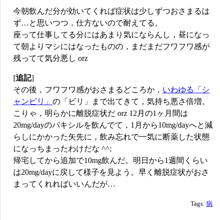
今朝飲んだ分が効いてくれば症状は少しずつおさまるは
ず…と思いつつ，仕方ないので耐えてる。
座って仕事してる分にはあまり気にならんし，昼になっ
て朝よりマシにはなったものの，まだまだフワフワ感が
残ってて気分悪し orz
[
追記
]
その後，フワフワ感がおさまるどころか，
いわゆる「シ
ャンビリ」
の「ビリ」まで出てきて，気持ち悪さ倍増。
こりゃ，明らかに離脱症状だ orz 12月の1ヶ月間は
20mg/dayのパキシルを飲んでて，1月から10mg/dayへと減
らしにかかった矢先に，飲み忘れで一気に断薬した状態
になっちまったわけだな ^^;
帰宅してから追加で10mg飲んだ。明日から1週間くらい
は20mg/dayに戻して様子を見よう。早く離脱症状がおさ
まってくれればいいんだが…
Tags:
病