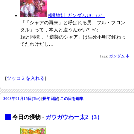
機動戦士ガンダムUC（3）
『「シャアの再来」と呼ばれる男、フル・フロン
タル」って，本人と違うんかい?! ^^;
1stと同様，「逆襲のシャア」は生死不明で終わっ
てたわけだし…
Tags:
ガンダム
本
[
ツッコミを入れる
]
2008年01月15日(Tue)
[
長年日記
]
この日を編集
_
今日の獲物 -
ガウガウわー太2（3）