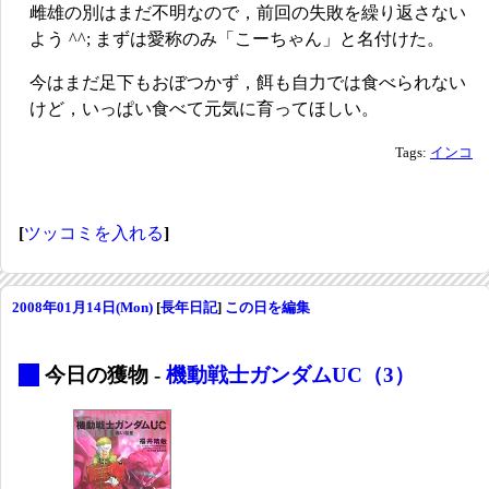
雌雄の別はまだ不明なので，前回の失敗を繰り返さない
よう ^^; まずは愛称のみ「こーちゃん」と名付けた。
今はまだ足下もおぼつかず，餌も自力では食べられない
けど，いっぱい食べて元気に育ってほしい。
Tags:
インコ
[
ツッコミを入れる
]
2008年01月14日(Mon)
[
長年日記
]
この日を編集
_
今日の獲物 -
機動戦士ガンダムUC（3）