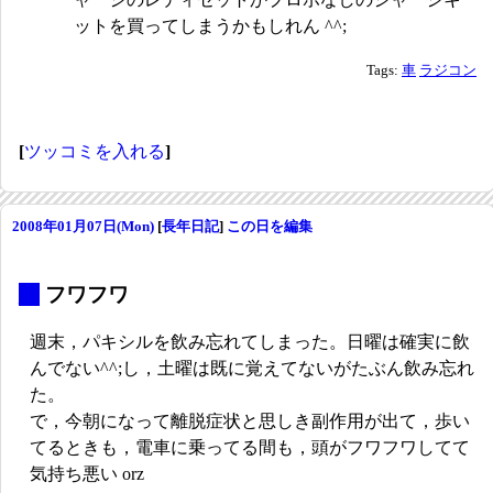
ットを買ってしまうかもしれん ^^;
Tags:
車
ラジコン
[
ツッコミを入れる
]
2008年01月07日(Mon)
[
長年日記
]
この日を編集
_
フワフワ
週末，パキシルを飲み忘れてしまった。日曜は確実に飲
んでない^^;し，土曜は既に覚えてないがたぶん飲み忘れ
た。
で，今朝になって離脱症状と思しき副作用が出て，歩い
てるときも，電車に乗ってる間も，頭がフワフワしてて
気持ち悪い orz