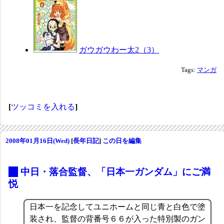
ガウガウわー太2（3）
Tags:
マンガ
[
ツッコミを入れる
]
2008年01月16日(Wed)
[
長年日記
]
この日を編集
_
中日・落合監督、「日本一ガンダム」にご満
悦
日本一を記念してユニホームと同じ青と白色で塗
装され、監督の背番号６６が入った特別製のガン