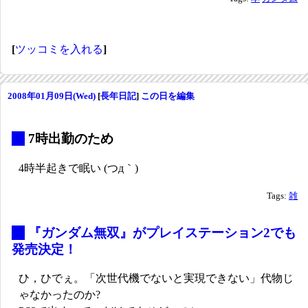
[
ツッコミを入れる
]
2008年01月09日(Wed)
[
長年日記
]
この日を編集
_
7時出勤のため
4時半起きで眠い (つд｀)
Tags:
雑
_
『ガンダム無双』がプレイステーション2でも
発売決定！
ひ，ひでぇ。「次世代機でないと実現できない」代物じ
ゃなかったのか?